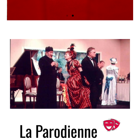
L'école de Théâtre
Prochain stage du 13 au 17 avril
2026 à l’Espace Théâtral
André Ravaud 29 ue Hector
Berlioz à Paray-le-Monial
plus d'infos
La Parodienne