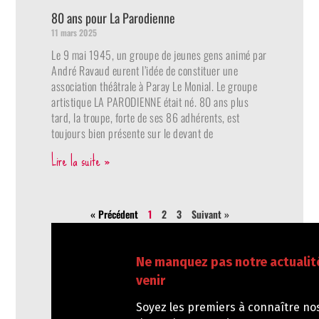
80 ans pour La Parodienne
11 mars 2025
Le 9 mai 1945, un groupe de jeunes gens animé par
André Ravaud eurent l’idée de constituer une
association théâtrale à Paray Le Monial. Le groupe
artistique LA PARODIENNE était né. 80 ans plus
tard, la troupe, forte de ses 86 adhérents, est
toujours bien présente sur le devant de
Lire la suite »
« Précédent
1
2
3
Suivant »
Ne manquez pas notre actualit
venir
Soyez les premiers à connaître no